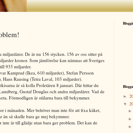
Bloggi
roblem!
 miljardärer. De är nu 156 stycken. 156 av oss sitter på
ljarder kronor. Som jämförelse kan nämnas att Sveriges
till 933 miljarder.
gvar Kamprad (Ikea, 610 miljarder), Stefan Persson
, Hans Rausing (Tetra Laval, 103 miljarder).
ikisarna är så kolla Proletären 8 januari. Där hittar du
Blogga
Lundberg, Gustaf Douglas och andra miljardärer. Vad de
2
►
 veta. Förmodligen är stålarna bara till bekymmer.
2
▼
or i månaden. Mer behöver man inte för att fixa käket,
r än så skulle bara ge mej bekymmer.
ar inte är till glädje utan bara ger problem. Det kan de