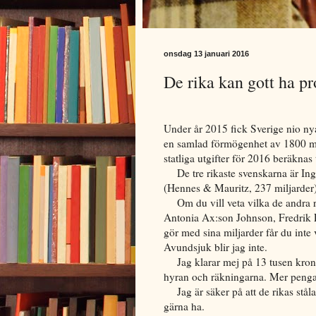
onsdag 13 januari 2016
De rika kan gott ha p
Under år 2015 fick Sverige nio nya
en samlad förmögenhet av 1800 mi
statliga utgifter för 2016 beräknas 
De tre rikaste svenskarna är In
(Hennes & Mauritz, 237 miljarder)
Om du vill veta vilka de andra r
Antonia Ax:son Johnson, Fredrik 
gör med sina miljarder får du inte
Avundsjuk blir jag inte.
Jag klarar mej på 13 tusen kron
hyran och räkningarna. Mer penga
Jag är säker på att de rikas stål
gärna ha.