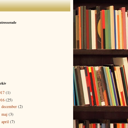
ntresserade
rkiv
017
(1)
016
(25)
december
(2)
►
maj
(3)
►
april
(7)
►