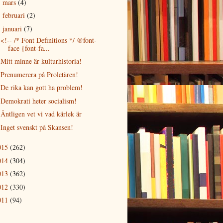
mars
(4)
►
februari
(2)
►
januari
(7)
▼
<!-- /* Font Definitions */ @font-
face {font-fa...
Mitt minne är kulturhistoria!
Prenumerera på Proletären!
De rika kan gott ha problem!
Demokrati heter socialism!
Äntligen vet vi vad kärlek är
Inget svenskt på Skansen!
015
(262)
014
(304)
013
(362)
012
(330)
011
(94)